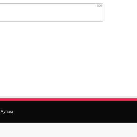
500
r Aynası