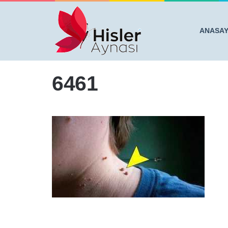
ANASA
Anasayfa
/
ET BENLERİNİ PATIR PATIR DÖKEN 5 DOĞ
6461