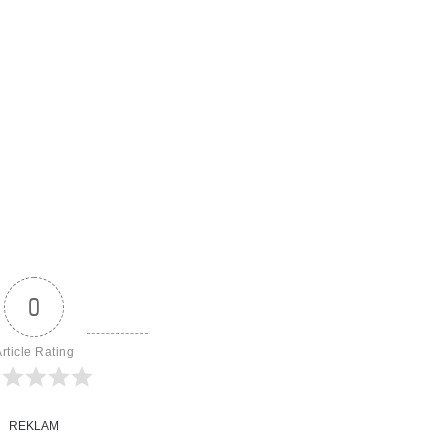
0
rticle Rating
REKLAM