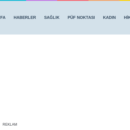
YFA
HABERLER
SAĞLIK
PÜF NOKTASI
KADIN
Hİ
AL TARİF
/
6461
REKLAM