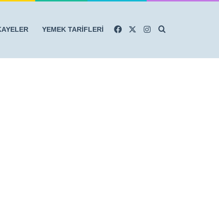
Facebook
X
Instagram
Arama yap ...
KAYELER
YEMEK TARİFLERİ