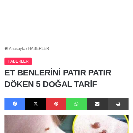
Anasayfa
/
HABERLER
HABERLER
ET BENLERİNİ PATIR PATIR
DÖKEN 5 DOĞAL TARİF
Facebook
X
Pinterest
WhatsApp
E-Posta ile paylaş
Ya