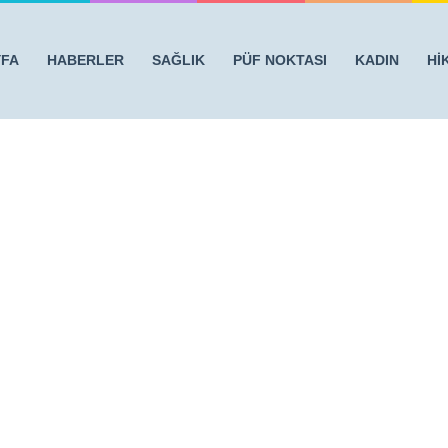
YFA
HABERLER
SAĞLIK
PÜF NOKTASI
KADIN
Hİ
TARİFLE YOK ET
/
limon-1