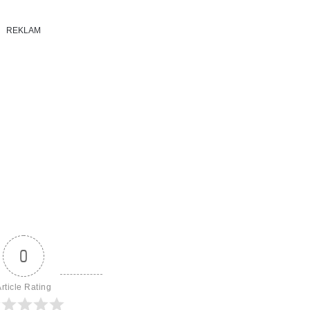
REKLAM
0
rticle Rating