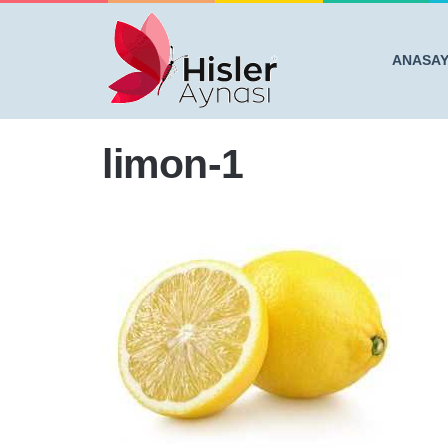
ANASA
Anasayfa
/
YÜZ KILLARINI ACI ÇEKMEDEN 5 DOĞAL 
limon-1