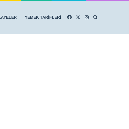
Facebook
X
Instagram
Arama yap ...
KAYELER
YEMEK TARİFLERİ