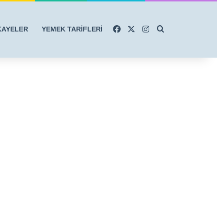
Facebook
X
Instagram
Arama yap ...
KAYELER
YEMEK TARİFLERİ