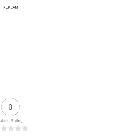
REKLAM
0
rticle Rating