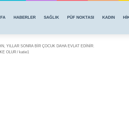
YFA
HABERLER
SAĞLIK
PÜF NOKTASI
KADIN
Hİ
N, YILLAR SONRA BİR ÇOCUK DAHA EVLAT EDİNİR.
KE OLUR
/
katie1