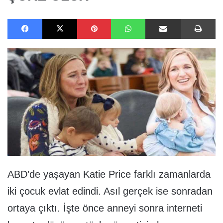
Facebook
X
Pinterest
WhatsApp
E-Posta ile paylaş
Ya
ABD’de yaşayan Katie Price farklı zamanlarda
iki çocuk evlat edindi. Asıl gerçek ise sonradan
ortaya çıktı. İşte önce anneyi sonra interneti