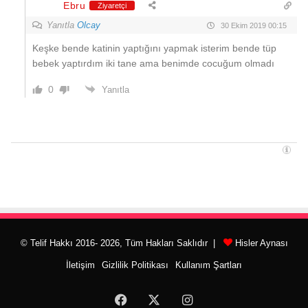
Ebru
Ziyaretçi
Yanıtla
Olcay
30 Ekim 2019 00:15
Keşke bende katinin yaptığını yapmak isterim bende tüp
bebek yaptırdım iki tane ama benimde cocuğum olmadı
0
Yanıtla
© Telif Hakkı 2016- 2026, Tüm Hakları Saklıdır |
Hisler Aynası
İletişim
Gizlilik Politikası
Kullanım Şartları
Facebook
X
Instagram