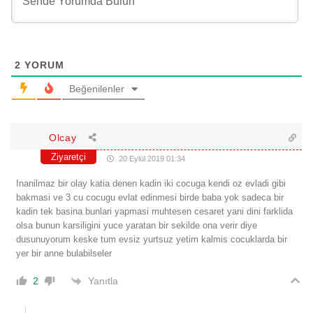
2
YORUM
Beğenilenler
Olcay
Ziyaretçi
20 Eylül 2019 01:34
Inanilmaz bir olay katia denen kadin iki cocuga kendi oz evladi gibi
bakmasi ve 3 cu cocugu evlat edinmesi birde baba yok sadeca bir
kadin tek basina bunlari yapmasi muhtesen cesaret yani dini farklida
olsa bunun karsiligini yuce yaratan bir sekilde ona verir diye
dusunuyorum keske tum evsiz yurtsuz yetim kalmis cocuklarda bir
yer bir anne bulabilseler
Yanıtla
2