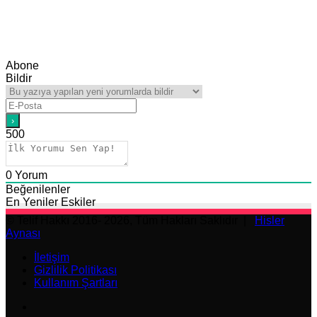
Abone
Bildir
500
0
Yorum
Beğenilenler
En Yeniler
Eskiler
© Telif Hakkı 2016- 2026, Tüm Hakları Saklıdır |
Hisler
Aynası
İletişim
Gizlilik Politikası
Kullanım Şartları
Facebook