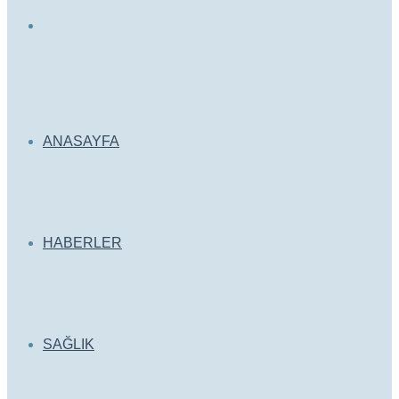
Arama
yap
ANASAYFA
...
HABERLER
SAĞLIK