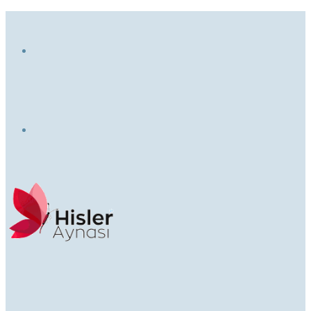
Menü
Dış
görünümü
değiştir