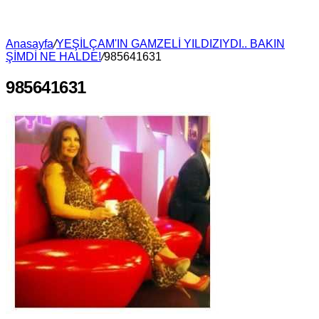
Anasayfa
/
YEŞİLÇAM'IN GAMZELİ YILDIZIYDI.. BAKIN
ŞİMDİ NE HALDE!
/
985641631
985641631