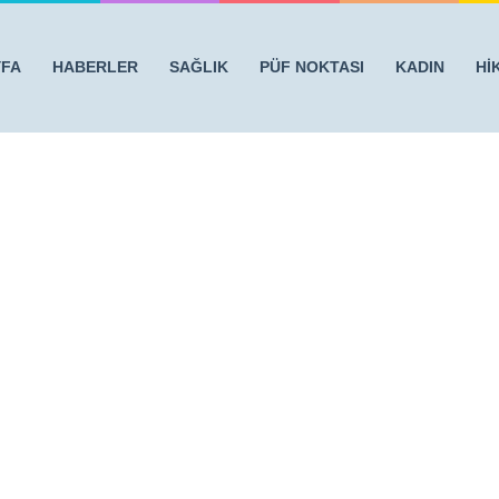
YFA
HABERLER
SAĞLIK
PÜF NOKTASI
KADIN
Hİ
N ŞİMDİ NE HALDE!
/
06465476