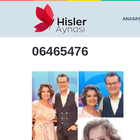
ANASA
Anasayfa
/
YEŞİLÇAM'IN GAMZELİ YILDIZIYDI.. BAKI
06465476