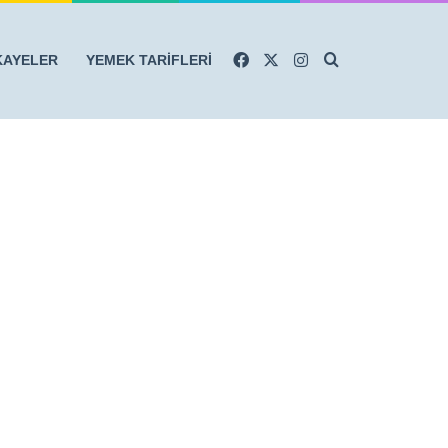
Facebook
X
Instagram
Arama yap ...
KAYELER
YEMEK TARİFLERİ