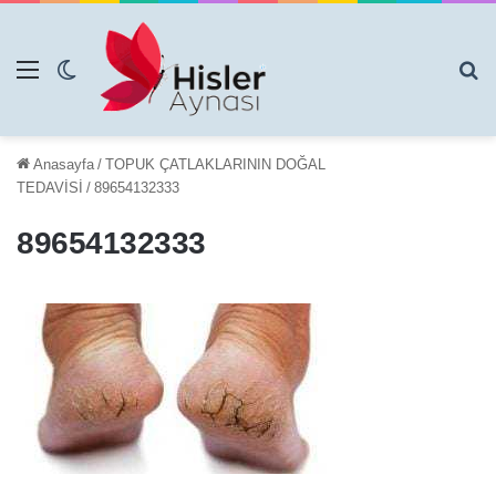
Menü
Dış görünümü değiştir
Ar
Anasayfa
/
TOPUK ÇATLAKLARININ DOĞAL
TEDAVİSİ
/
89654132333
89654132333