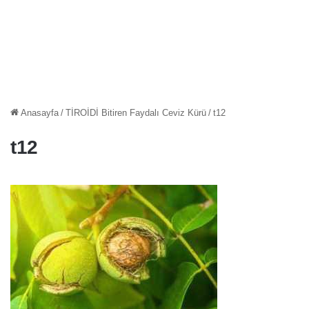
Anasayfa
/
TİROİDİ Bitiren Faydalı Ceviz Kürü
/
t12
t12