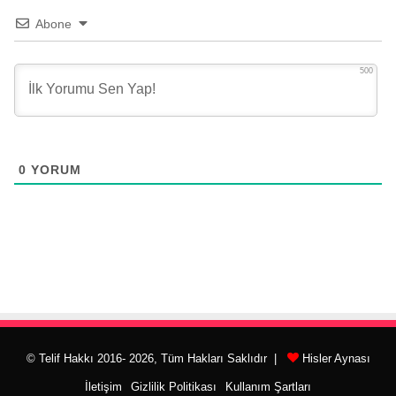
Abone
500
0
YORUM
© Telif Hakkı 2016- 2026, Tüm Hakları Saklıdır |
Hisler Aynası
İletişim
Gizlilik Politikası
Kullanım Şartları