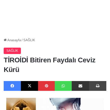
Anasayfa
/
SAĞLIK
SAĞLIK
TİROİDİ Bitiren Faydalı Ceviz
Kürü
Facebook
X
Pinterest
WhatsApp
E-Posta ile paylaş
Ya