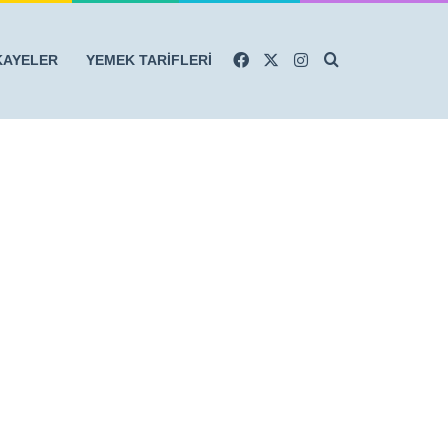
Facebook
X
Instagram
Arama yap ...
KAYELER
YEMEK TARİFLERİ