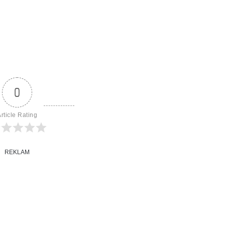
0
rticle Rating
REKLAM