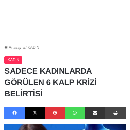
Anasayfa
/
KADIN
KADIN
SADECE KADINLARDA
GÖRÜLEN 6 KALP KRİZİ
BELİRTİSİ
Facebook
X
Pinterest
WhatsApp
E-Posta ile paylaş
Ya