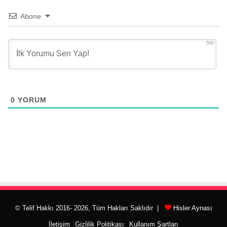
Abone
500
0
YORUM
© Telif Hakkı 2016- 2026, Tüm Hakları Saklıdır |
Hisler Aynası
İletişim
Gizlilik Politikası
Kullanım Şartları