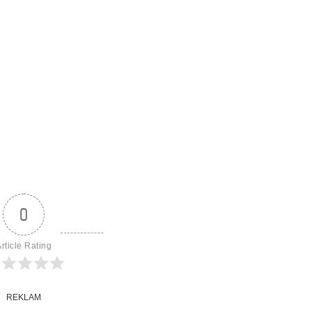
0
rticle Rating
REKLAM