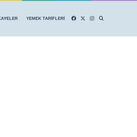
Facebook
X
Instagram
Arama yap ...
KAYELER
YEMEK TARİFLERİ