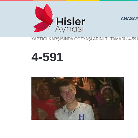
ANASA
Anasayfa
/
KASADA KARTININ ÇALIŞMADIĞINI GÖRÜ
YAPTIĞI KARŞISINDA GÖZYAŞLARINI TUTAMADI
/
4-59
4-591