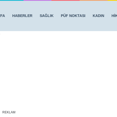
YFA
HABERLER
SAĞLIK
PÜF NOKTASI
KADIN
Hİ
NCE ÜÇ ÇOCUK ANNESİ KADIN MAHÇUP OLDU – KASİYERİN
1
REKLAM