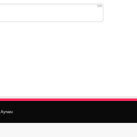
500
r Aynası