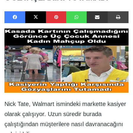
Facebook
X
Pinterest
WhatsApp
E-Posta ile paylaş
Ya
Nick Tate, Walmart ismindeki markette kasiyer
olarak çalışıyor. Uzun süredir burada
çalıştığından müşterilere nasıl davranacağını