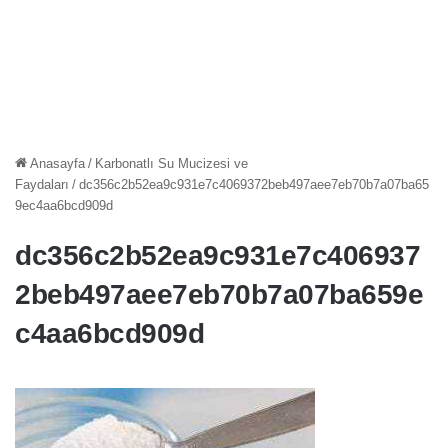
Anasayfa
/
Karbonatlı Su Mucizesi ve
Faydaları
/
dc356c2b52ea9c931e7c4069372beb497aee7eb70b7a07ba65
9ec4aa6bcd909d
dc356c2b52ea9c931e7c406937
2beb497aee7eb70b7a07ba659e
c4aa6bcd909d