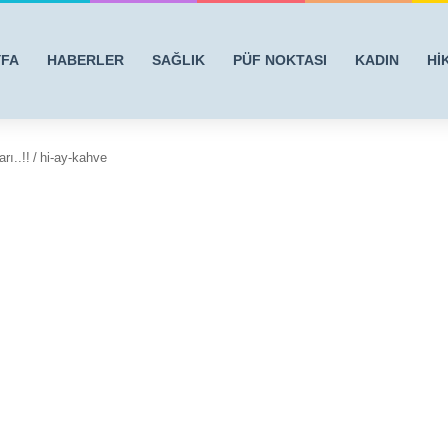
YFA
HABERLER
SAĞLIK
PÜF NOKTASI
KADIN
Hİ
rı..!!
/
hi-ay-kahve