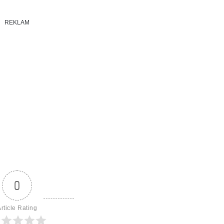
REKLAM
0
rticle Rating