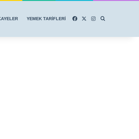
Facebook
X
Instagram
Arama yap ...
KAYELER
YEMEK TARİFLERİ