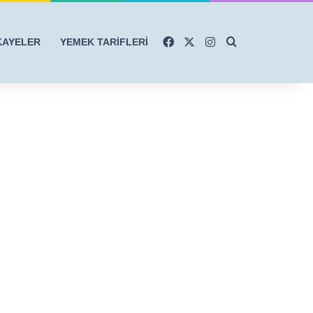
Facebook
X
Instagram
Arama yap ...
KAYELER
YEMEK TARİFLERİ
r