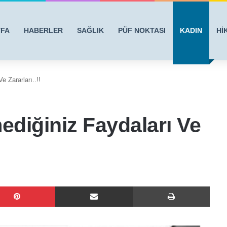
YFA
HABERLER
SAĞLIK
PÜF NOKTASI
KADIN
Hİ
e Zararları..!!
ediğiniz Faydaları Ve
Pinterest
E-Posta ile paylaş
Yazdı