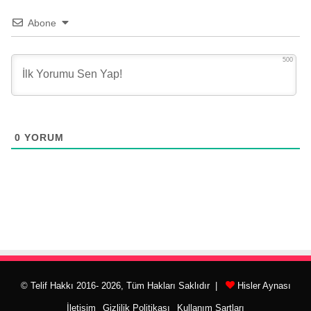
Abone
500
0
YORUM
© Telif Hakkı 2016- 2026, Tüm Hakları Saklıdır |
Hisler Aynası
İletişim
Gizlilik Politikası
Kullanım Şartları