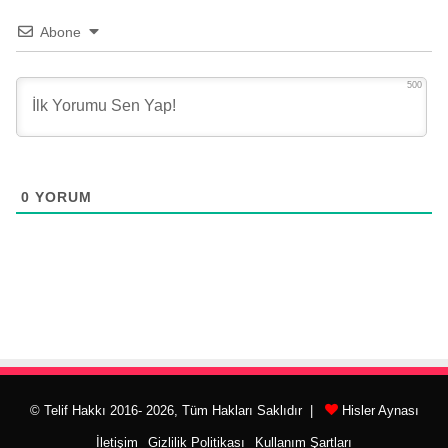
Abone
500
0
YORUM
© Telif Hakkı 2016- 2026, Tüm Hakları Saklıdır |
Hisler Aynası
İletişim
Gizlilik Politikası
Kullanım Şartları