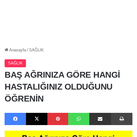
Anasayfa
/
SAĞLIK
SAĞLIK
BAŞ AĞRINIZA GÖRE HANGİ
HASTALIĞINIZ OLDUĞUNU
ÖĞRENİN
Facebook
X
Pinterest
WhatsApp
E-Posta ile paylaş
Ya