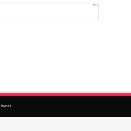
500
r Aynası