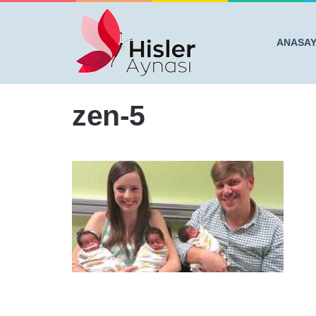
ANASA
Anasayfa
/
ANNE ÜÇ SİYAHİ BEBEK DÜNYAYA GETİRD
zen-5