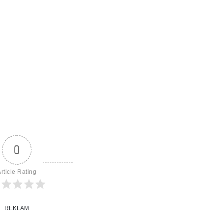
0
rticle Rating
REKLAM