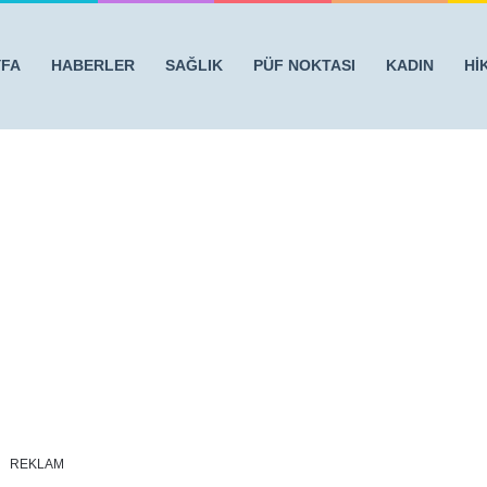
YFA
HABERLER
SAĞLIK
PÜF NOKTASI
KADIN
Hİ
İ – AİLEYİ GÖRENLER GÖZLERİNE İNANAMADI
/
zen-5
REKLAM