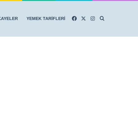
Facebook
X
Instagram
Arama yap ...
KAYELER
YEMEK TARİFLERİ