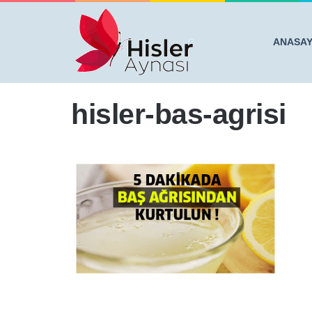
ANASA
Anasayfa
/
5 DAKİKADA BAŞ AĞRISINDAN KURTARA
hisler-bas-agrisi