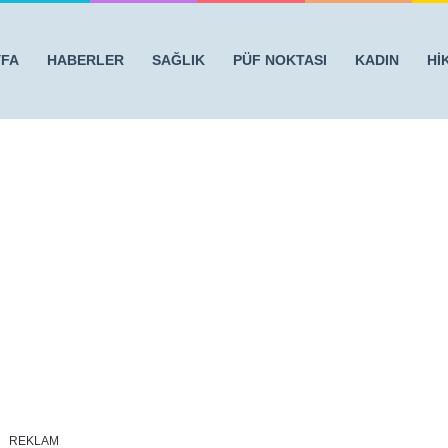
YFA
HABERLER
SAĞLIK
PÜF NOKTASI
KADIN
Hİ
N YÖNTEM
/
hisler-bas-agrisi
REKLAM