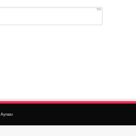
500
r Aynası