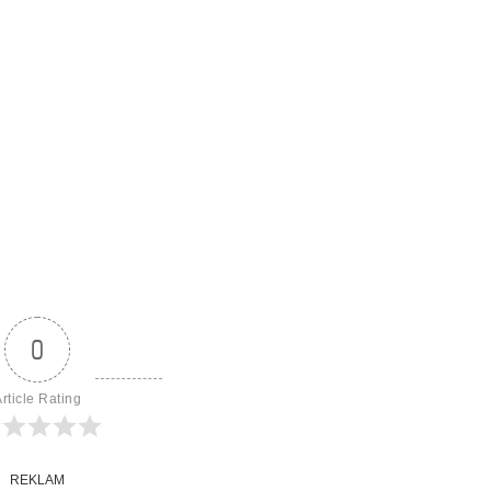
0
rticle Rating
REKLAM