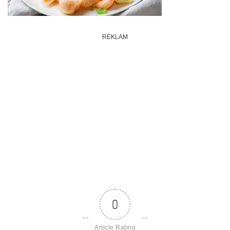
REKLAM
0
Article Rating