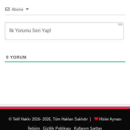
Abone
500
0
YORUM
© Telif Hakkı 2016- 2026, Tüm Hakları Saklıdır |
Hisler Aynası
İletişim
Gizlilik Politikası
Kullanım Şartları