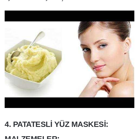
4. PATATESLI YÜZ MASKESI:
MALZEMELER: