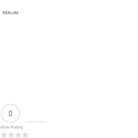
REKLAM
0
rticle Rating