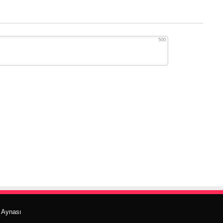
500
r Aynası