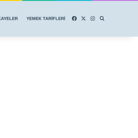
Facebook
X
Instagram
Arama yap ...
KAYELER
YEMEK TARİFLERİ