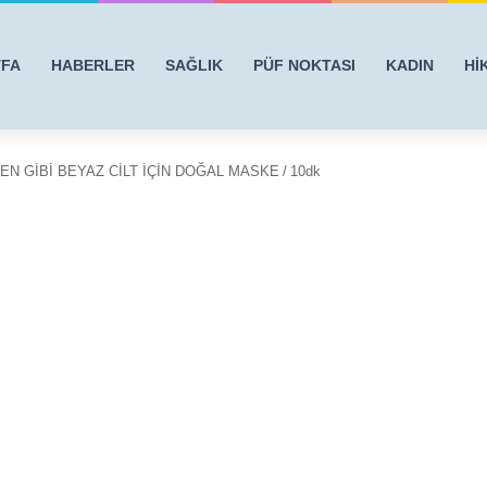
YFA
HABERLER
SAĞLIK
PÜF NOKTASI
KADIN
Hİ
EN GİBİ BEYAZ CİLT İÇİN DOĞAL MASKE
/
10dk