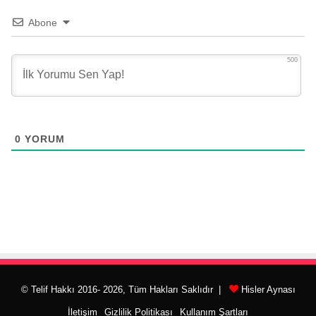
Abone
500
0
YORUM
© Telif Hakkı 2016- 2026, Tüm Hakları Saklıdır |
Hisler Aynası
İletişim
Gizlilik Politikası
Kullanım Şartları