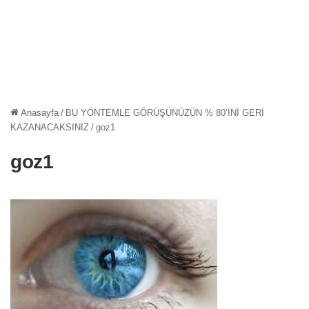
Anasayfa
/
BU YÖNTEMLE GÖRÜŞÜNÜZÜN % 80’İNİ GERİ
KAZANACAKSINIZ
/
goz1
goz1