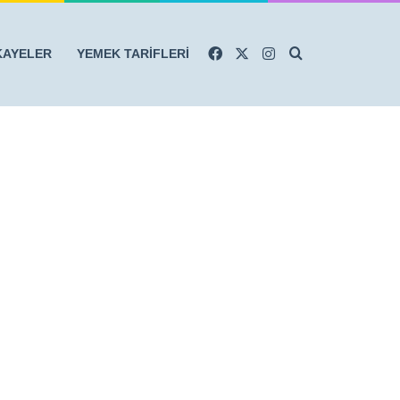
Facebook
X
Instagram
Arama yap ...
KAYELER
YEMEK TARİFLERİ
r