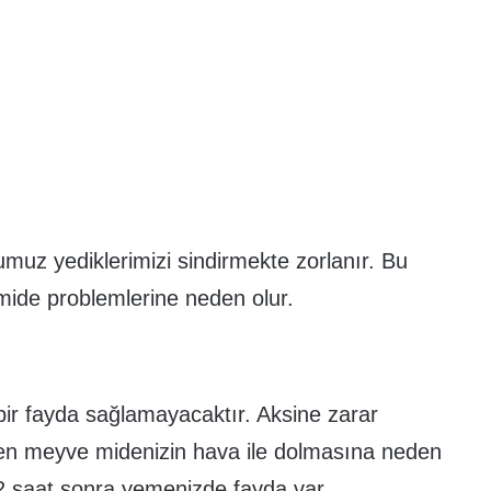
z yediklerimizi sindirmekte zorlanır. Bu
mide problemlerine neden olur.
r fayda sağlamayacaktır. Aksine zarar
len meyve midenizin hava ile dolmasına neden
2 saat sonra yemenizde fayda var.