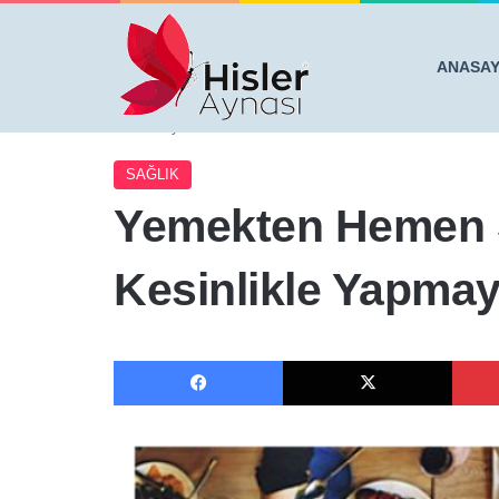
ANASA
Anasayfa
/
SAĞLIK
/
Yemekten Hemen Sonra Bunları Kes
SAĞLIK
Yemekten Hemen S
Kesinlikle Yapmay
Facebook
X