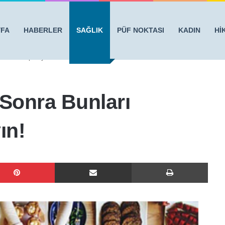
YFA
HABERLER
SAĞLIK
PÜF NOKTASI
KADIN
Hİ
inlikle Yapmayın!
onra Bunları
ın!
Pinterest
E-Posta ile paylaş
Yazdı