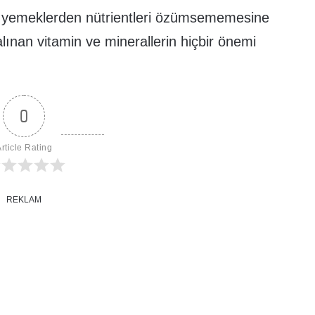
z yemeklerden nütrientleri özümsememesine
nan vitamin ve minerallerin hiçbir önemi
0
rticle Rating
REKLAM