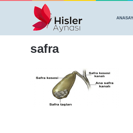
ANASA
Anasayfa
/
YEMEK SONRASI KARNIM AĞRIYOR DİYOR
safra