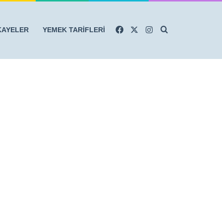
Facebook
X
Instagram
Arama yap ...
KAYELER
YEMEK TARİFLERİ