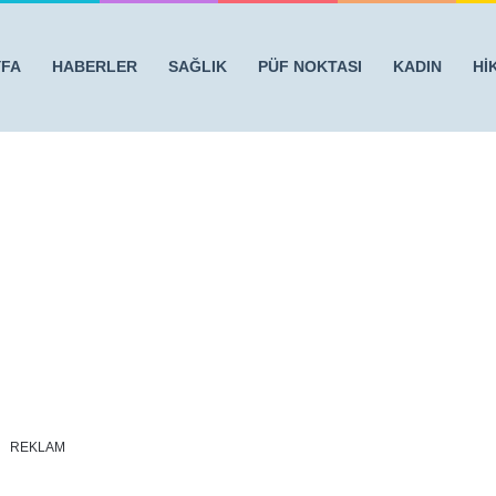
YFA
HABERLER
SAĞLIK
PÜF NOKTASI
KADIN
Hİ
SANIZ, BU HABER SİZE
/
safra
REKLAM