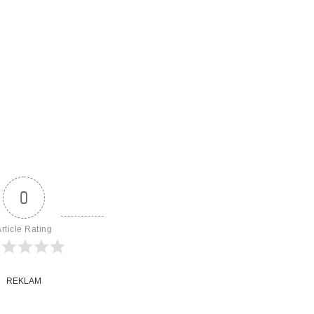
0
rticle Rating
REKLAM