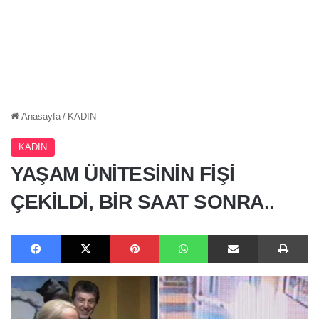
Anasayfa
/
KADIN
KADIN
YAŞAM ÜNİTESİNİN FİŞİ
ÇEKİLDİ, BİR SAAT SONRA..
Facebook
X
Pinterest
WhatsApp
E-Posta ile paylaş
Ya