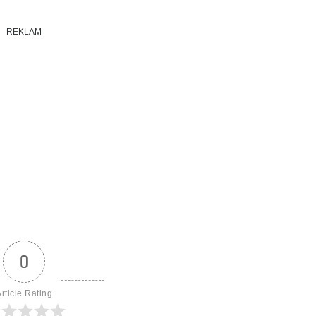
REKLAM
0
rticle Rating