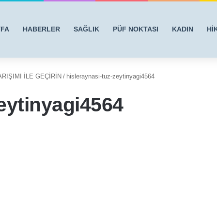
YFA
HABERLER
SAĞLIK
PÜF NOKTASI
KADIN
Hİ
RIŞIMI İLE GEÇİRİN
/
hisleraynasi-tuz-zeytinyagi4564
zeytinyagi4564