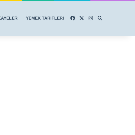
Facebook
X
Instagram
Arama yap ...
KAYELER
YEMEK TARİFLERİ