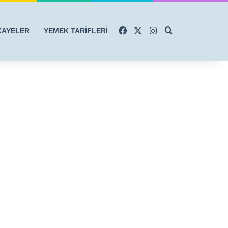
Facebook
X
Instagram
Arama yap ...
KAYELER
YEMEK TARİFLERİ
r