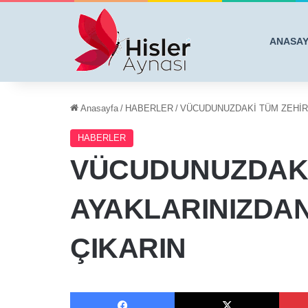
ANASA
Anasayfa
/
HABERLER
/
VÜCUDUNUZDAKİ TÜM ZEHİRL
HABERLER
VÜCUDUNUZDAKİ
AYAKLARINIZDAN
ÇIKARIN
Facebook
X