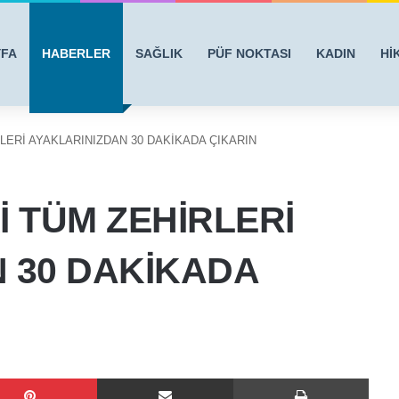
YFA
HABERLER
SAĞLIK
PÜF NOKTASI
KADIN
Hİ
ERİ AYAKLARINIZDAN 30 DAKİKADA ÇIKARIN
 TÜM ZEHİRLERİ
 30 DAKİKADA
Pinterest
E-Posta ile paylaş
Yazdı