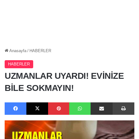
Anasayfa
/
HABERLER
HABERLER
UZMANLAR UYARDI! EVİNİZE
BİLE SOKMAYIN!
Facebook
X
Pinterest
WhatsApp
E-Posta ile paylaş
Ya