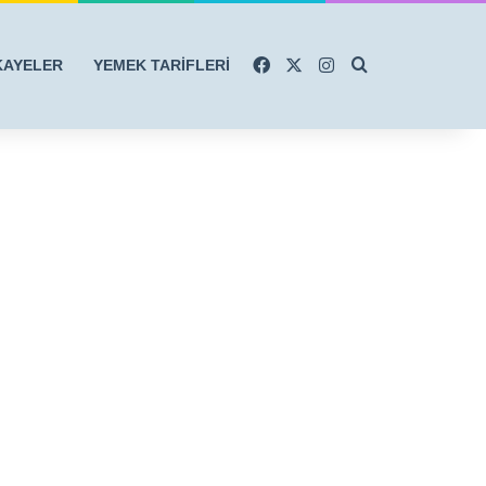
Facebook
X
Instagram
Arama yap ...
KAYELER
YEMEK TARİFLERİ