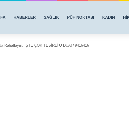
YFA
HABERLER
SAĞLIK
PÜF NOKTASI
KADIN
Hİ
nda Rahatlayın. İŞTE ÇOK TESİRLİ O DUA!
/
9416416