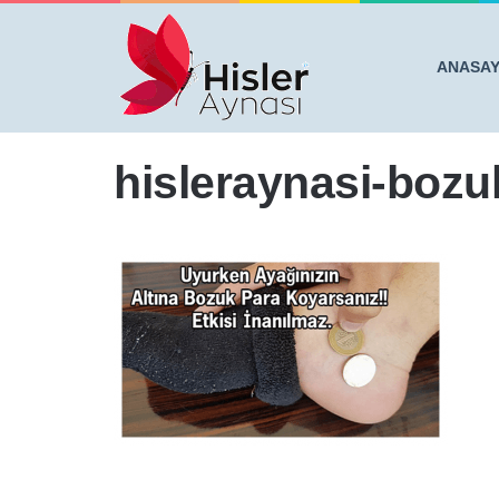
ANASA
Anasayfa
/
UYURKEN AYAĞINIZIN ALTINA BOZUK PAR
hisleraynasi-bozu