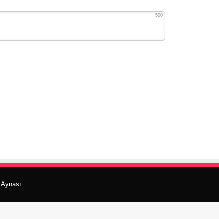
500
r Aynası