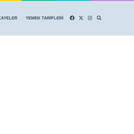
Facebook
X
Instagram
Arama yap ...
KAYELER
YEMEK TARİFLERİ