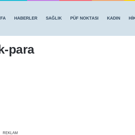
YFA
HABERLER
SAĞLIK
PÜF NOKTASI
KADIN
Hİ
A KOYARSANIZ!! ETKİSİ İNANILMAZ
/
hisleraynasi-bozuk-para
k-para
REKLAM