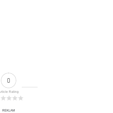
0
rticle Rating
REKLAM