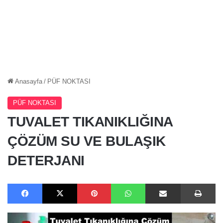
Anasayfa
/
PÜF NOKTASI
PÜF NOKTASI
TUVALET TIKANIKLIĞINA
ÇÖZÜM SU VE BULAŞIK
DETERJANI
Facebook
X
Pinterest
WhatsApp
E-Posta ile paylaş
Ya