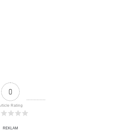
0
rticle Rating
REKLAM