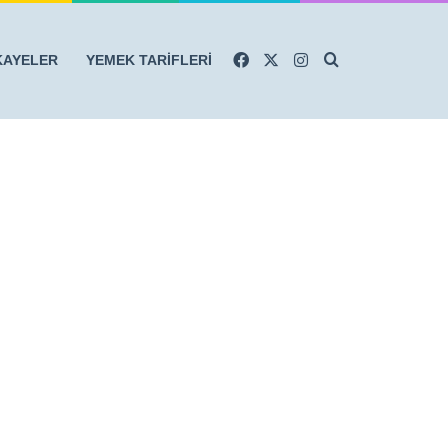
Facebook
X
Instagram
Arama yap ...
KAYELER
YEMEK TARİFLERİ