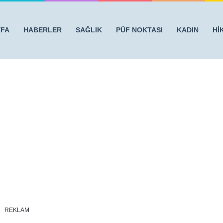
YFA
HABERLER
SAĞLIK
PÜF NOKTASI
KADIN
Hİ
IZ'' DİYE SORDU
/
kom-3
REKLAM