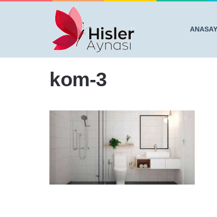
ANASA
Anasayfa
/
''TORUNUMU SİZDE YIKASAM KIZAR MISIN
kom-3