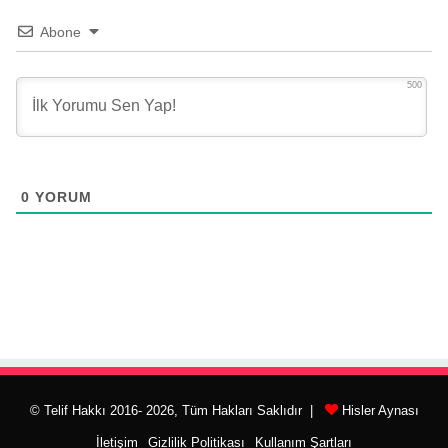
Abone
500
0
YORUM
© Telif Hakkı 2016- 2026, Tüm Hakları Saklıdır |
Hisler Aynası
İletişim
Gizlilik Politikası
Kullanım Şartları