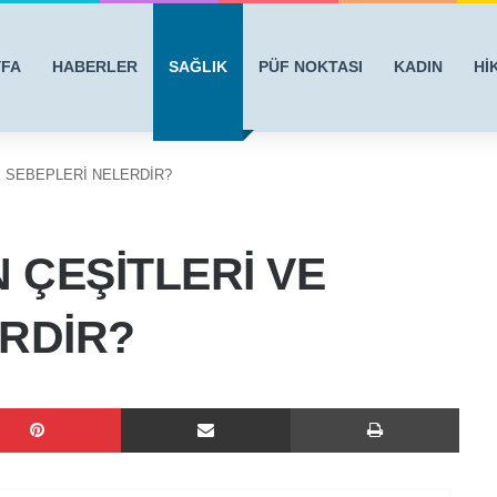
YFA
HABERLER
SAĞLIK
PÜF NOKTASI
KADIN
Hİ
E SEBEPLERİ NELERDİR?
 ÇEŞİTLERİ VE
RDİR?
Pinterest
E-Posta ile paylaş
Yazdı