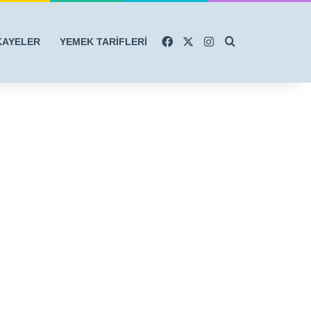
Facebook
X
Instagram
Arama yap ...
KAYELER
YEMEK TARİFLERİ
r