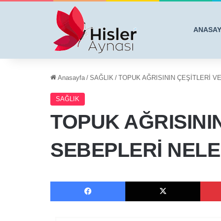
ANASA
Anasayfa
/
SAĞLIK
/
TOPUK AĞRISININ ÇEŞİTLERİ V
SAĞLIK
TOPUK AĞRISININ
SEBEPLERİ NELE
Facebook
X