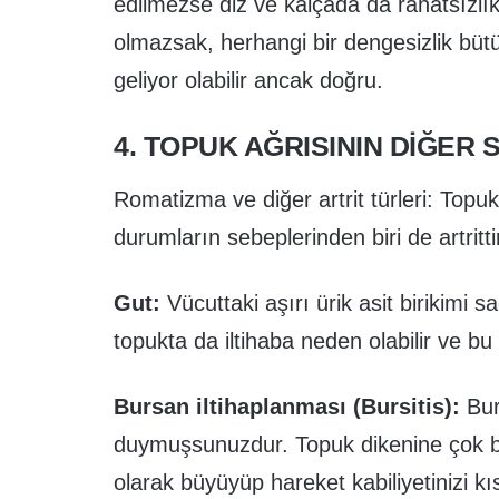
edilmezse diz ve kalçada da rahatsızlıkl
olmazsak, herhangi bir dengesizlik bütün
geliyor olabilir ancak doğru.
4. TOPUK AĞRISININ DIĞER 
Romatizma ve diğer artrit türleri: Topu
durumların sebeplerinden biri de artritti
Gut:
Vücuttaki aşırı ürik asit birikimi
topukta da iltihaba neden olabilir ve bu 
Bursan iltihaplanması (Bursitis):
Bur
duymuşsunuzdur. Topuk dikenine çok 
olarak büyüyüp hareket kabiliyetinizi kıs