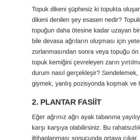
Topuk dikeni şüphesiz ki topukta oluşa
dikeni denilen şey esasen nedir? Topuk
topuğun daha ötesine kadar uzayan bir t
bile devasa ağrıların oluşması için yeter
zorlanmasından sonra veya topuğu ön a
topuk kemiğini çevreleyen zarın yırtılm
durum nasıl gerçekleşir? Sendelemek, 
giymek, yanlış pozisyonda koşmak ve hat
2. PLANTAR FASIIT
Eğer ağrınız ağrı ayak tabanına yayılıy
karşı karşıya olabilirsiniz. Bu rahatsızl
iltihaplanması sonucunda ortaya çıkar