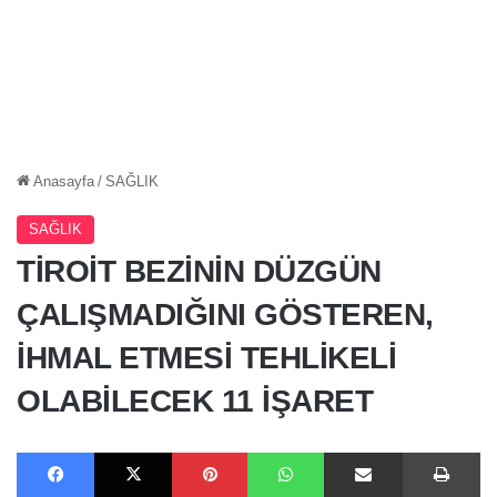
Anasayfa
/
SAĞLIK
SAĞLIK
TİROİT BEZİNİN DÜZGÜN
ÇALIŞMADIĞINI GÖSTEREN,
İHMAL ETMESİ TEHLİKELİ
OLABİLECEK 11 İŞARET
Facebook
X
Pinterest
WhatsApp
E-Posta ile paylaş
Ya