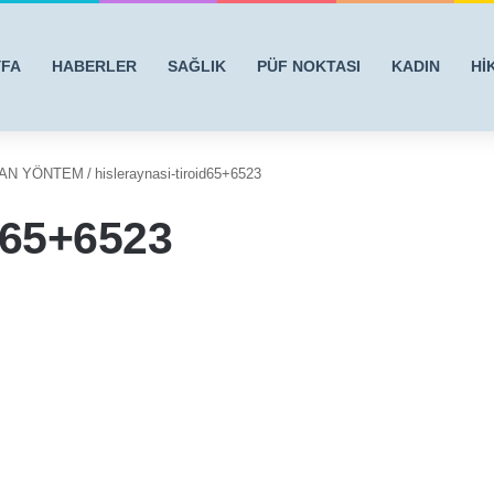
YFA
HABERLER
SAĞLIK
PÜF NOKTASI
KADIN
Hİ
YAN YÖNTEM
/
hisleraynasi-tiroid65+6523
id65+6523