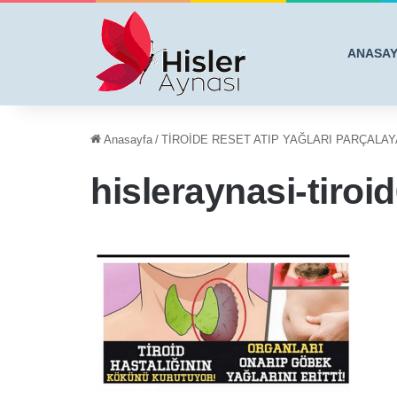
ANASA
Anasayfa
/
TİROİDE RESET ATIP YAĞLARI PARÇALA
hisleraynasi-tiro