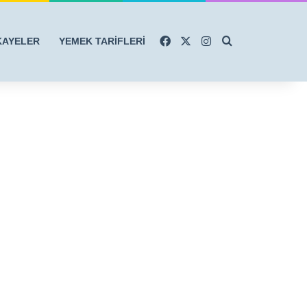
Facebook
X
Instagram
Arama yap ...
KAYELER
YEMEK TARİFLERİ