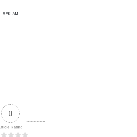
REKLAM
0
rticle Rating