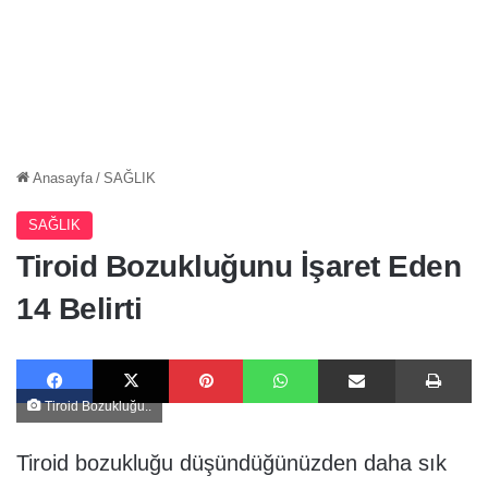
Anasayfa
/
SAĞLIK
SAĞLIK
Tiroid Bozukluğunu İşaret Eden
14 Belirti
Facebook
X
Pinterest
WhatsApp
E-Posta ile paylaş
Ya
Tiroid Bozukluğu..
Tiroid bozukluğu düşündüğünüzden daha sık