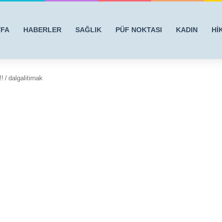
YFA
HABERLER
SAĞLIK
PÜF NOKTASI
KADIN
Hİ
!
/
dalgalitirnak