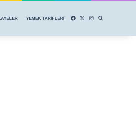
Facebook
X
Instagram
Arama yap ...
KAYELER
YEMEK TARİFLERİ