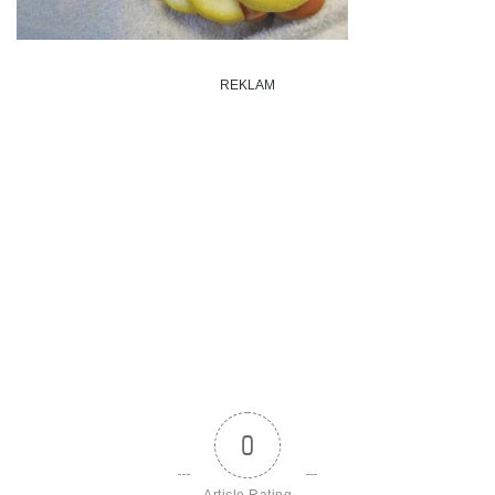
REKLAM
0
Article Rating