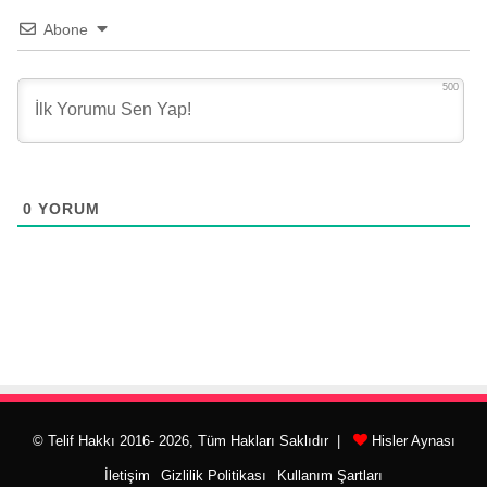
Abone
500
0
YORUM
© Telif Hakkı 2016- 2026, Tüm Hakları Saklıdır |
Hisler Aynası
İletişim
Gizlilik Politikası
Kullanım Şartları