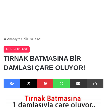
Anasayfa
/
PÜF NOKTASI
PÜF NOKTASI
TIRNAK BATMASINA BİR
DAMLASI ÇARE OLUYOR!
Facebook
X
Pinterest
WhatsApp
E-Posta ile paylaş
Ya