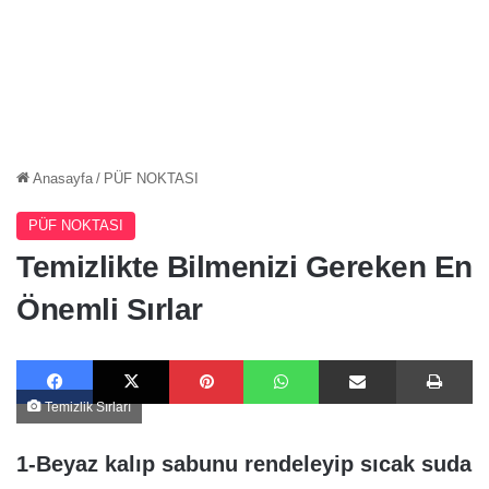
Anasayfa
/
PÜF NOKTASI
PÜF NOKTASI
Temizlikte Bilmenizi Gereken En
Önemli Sırlar
Facebook
X
Pinterest
WhatsApp
E-Posta ile paylaş
Ya
Temizlik Sırları
1-Beyaz kalıp sabunu rendeleyip sıcak suda