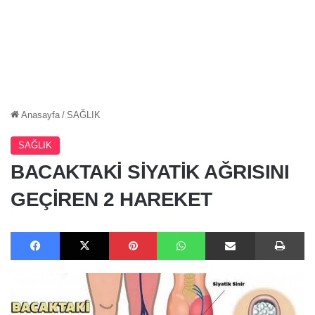
Anasayfa
/
SAĞLIK
SAĞLIK
BACAKTAKİ SİYATİK AĞRISINI
GEÇİREN 2 HAREKET
Facebook
X
Pinterest
WhatsApp
E-Posta ile paylaş
Ya