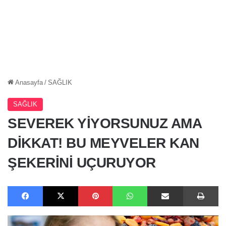
Anasayfa
/
SAĞLIK
SAĞLIK
SEVEREK YİYORSUNUZ AMA
DİKKAT! BU MEYVELER KAN
ŞEKERİNİ UÇURUYOR
Facebook
X
Pinterest
WhatsApp
E-Posta ile paylaş
Ya