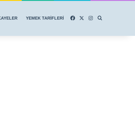
Facebook
X
Instagram
Arama yap ...
KAYELER
YEMEK TARİFLERİ