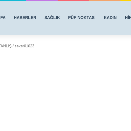
YFA
HABERLER
SAĞLIK
PÜF NOKTASI
KADIN
Hİ
YANLIŞ
/
seker01023