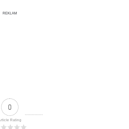
REKLAM
0
rticle Rating